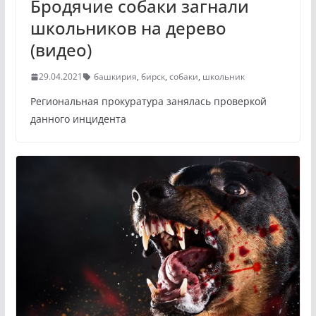
Бродячие собаки загнали
школьников на дерево
(видео)
29.04.2021
башкирия
,
бирск
,
собаки
,
школьник
Региональная прокуратура занялась проверкой
данного инцидента