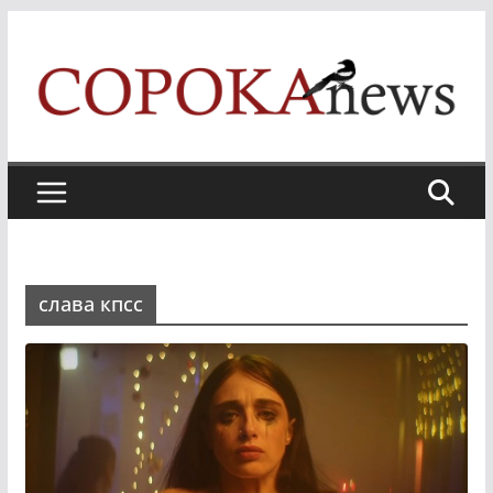
Skip
to
content
слава кпсс