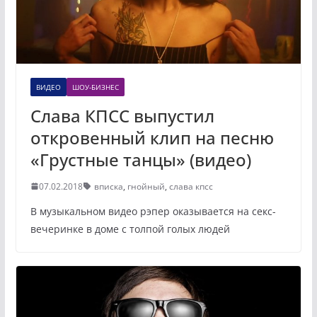
ВИДЕО
ШОУ-БИЗНЕС
Слава КПСС выпустил
откровенный клип на песню
«Грустные танцы» (видео)
07.02.2018
вписка
,
гнойный
,
слава кпсс
В музыкальном видео рэпер оказывается на секс-
вечеринке в доме с толпой голых людей