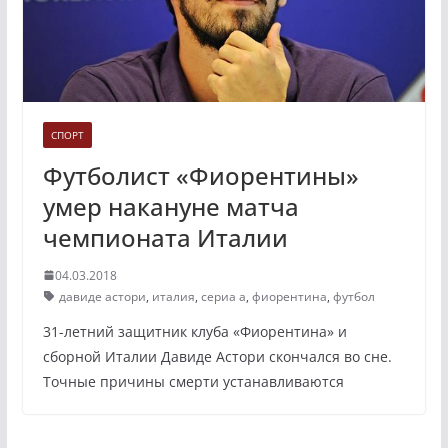
СПОРТ
Футболист «Фиорентины»
умер накануне матча
чемпионата Италии
04.03.2018
давиде астори
,
италия
,
сериа а
,
фиорентина
,
футбол
31-летний защитник клуба «Фиорентина» и
сборной Италии Давиде Астори скончался во сне.
Точные причины смерти устанавливаются