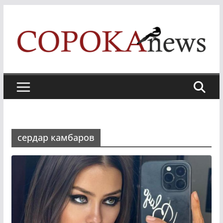
Skip
to
content
сердар камбаров