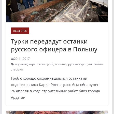
ОБЩЕСТВО
Турки передадут останки
русского офицера в Польшу
29.11.2017
ардаган
,
карл ржепецкий
,
польша
,
русско-турецкая война
,
турция
Гроб с хорошо сохранившимися останками
подполковника Карла Ржепецкого был обнаружен
26 апреля в ходе строительных работ близ города
Ардаган