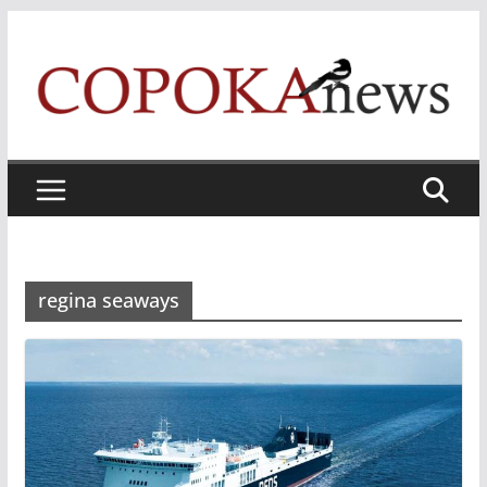
Skip
to
content
regina seaways