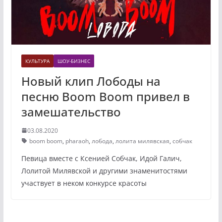
КУЛЬТУРА
ШОУ-БИЗНЕС
Новый клип Лободы на
песню Boom Boom привел в
замешательство
03.08.2020
boom boom
,
pharaoh
,
лобода
,
лолита милявская
,
собчак
Певица вместе с Ксенией Собчак, Идой Галич,
Лолитой Милявской и другими знаменитостями
участвует в неком конкурсе красоты