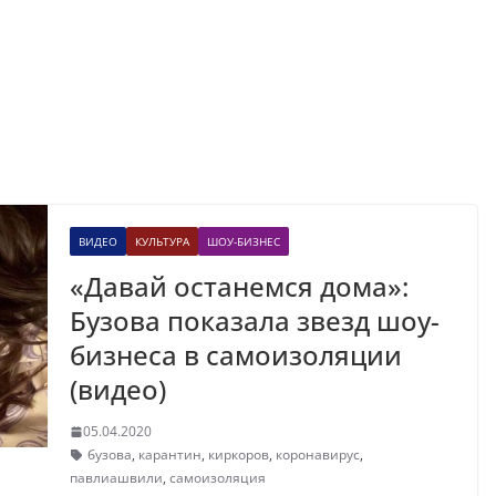
ВИДЕО
КУЛЬТУРА
ШОУ-БИЗНЕС
«Давай останемся дома»:
Бузова показала звезд шоу-
бизнеса в самоизоляции
(видео)
05.04.2020
бузова
,
карантин
,
киркоров
,
коронавирус
,
павлиашвили
,
самоизоляция