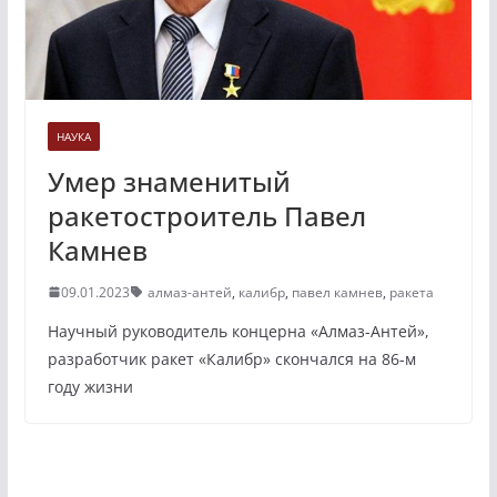
НАУКА
Умер знаменитый
ракетостроитель Павел
Камнев
09.01.2023
алмаз-антей
,
калибр
,
павел камнев
,
ракета
Научный руководитель концерна «Алмаз-Антей»,
разработчик ракет «Калибр» скончался на 86-м
году жизни