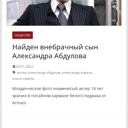
ОБЩЕСТВО
Найден внебрачный сын
Александра Абдулова
20.01.2022
актер
,
александр абдулов
,
александр коваль
,
ольга коваль
Младенческое фото знаменитый актер 14 лет
хранил в потайном кармане белого пиджака от
Armani