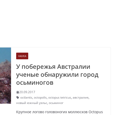
НАУКА
У побережья Австралии
ученые обнаружили город
осьминогов
20.09.2017
octlantis
,
octopolis
,
octopus tetricus
,
австралия
,
новый южный уэльс
,
осьминог
Крупное логово головоногих моллюсков Octopus