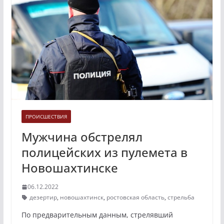
ПРОИСШЕСТВИЯ
Мужчина обстрелял
полицейских из пулемета в
Новошахтинске
06.12.2022
дезертир
,
новошахтинск
,
ростовская область
,
стрельба
По предварительным данным, стрелявший