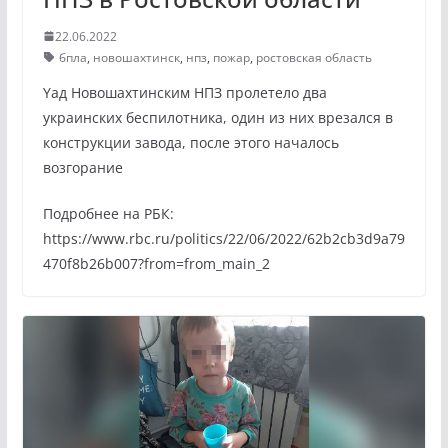
22.06.2022
бпла
,
новошахтинск
,
нпз
,
пожар
,
ростовская область
Yад Новошахтинским НПЗ пролетело два
украинских беспилотника, один из них врезался в
конструкции завода, после этого началось
возгорание
Подробнее на РБК:
https://www.rbc.ru/politics/22/06/2022/62b2cb3d9a79
470f8b26b007?from=from_main_2