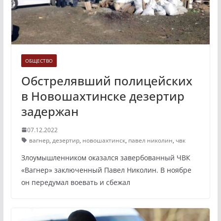
ОБЩЕСТВО
Обстрелявший полицейских
в Новошахтинске дезертир
задержан
07.12.2022
вагнер
,
дезертир
,
новошахтинск
,
павел николин
,
чвк
Злоумышленником оказался завербованный ЧВК
«Вагнер» заключенный Павел Николин. В ноябре
он передумал воевать и сбежал