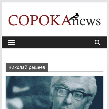
Skip
to
content
николай рашеев