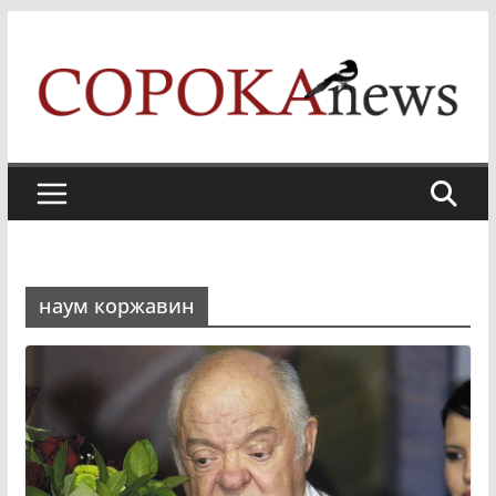
Skip
to
content
наум коржавин