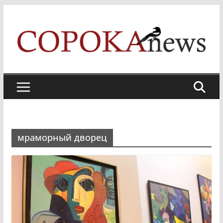
Skip
to
content
мраморный дворец