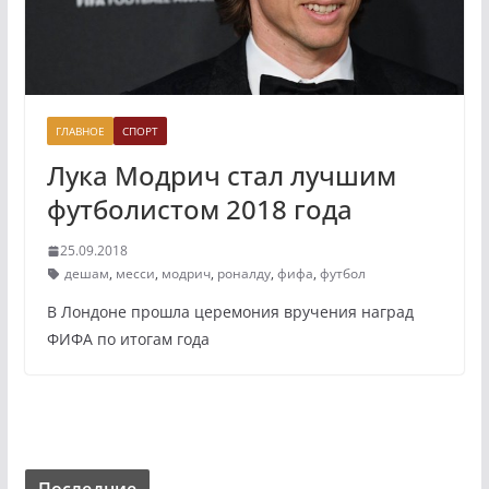
ГЛАВНОЕ
СПОРТ
Лука Модрич стал лучшим
футболистом 2018 года
25.09.2018
дешам
,
месси
,
модрич
,
роналду
,
фифа
,
футбол
В Лондоне прошла церемония вручения наград
ФИФА по итогам года