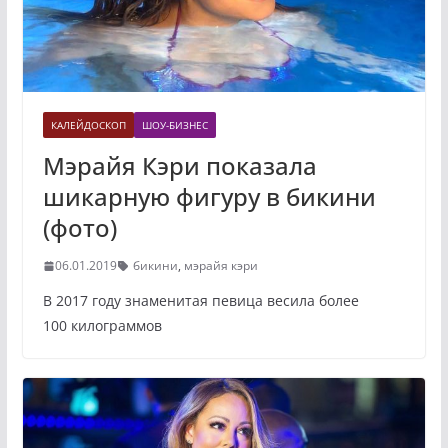
КАЛЕЙДОСКОП
ШОУ-БИЗНЕС
Мэрайя Кэри показала
шикарную фигуру в бикини
(фото)
06.01.2019
бикини
,
мэрайя кэри
В 2017 году знаменитая певица весила более
100 килограммов