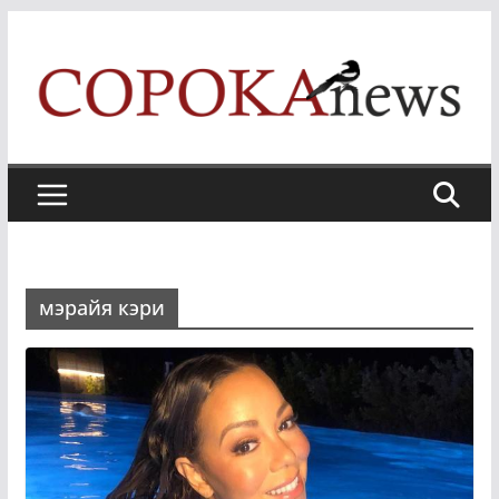
Skip
to
content
мэрайя кэри