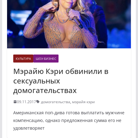
КУЛЬТУРА
ШОУ-БИЗНЕС
Мэрайю Кэри обвинили в
сексуальных
домогательствах
09.11.2017
домогательства
,
мэрайя кэри
Американская поп-дива готова выплатить мужчине
компенсацию, однако предложенная сумма его не
удовлетворяет