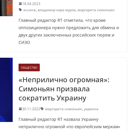
18.04.2023
ассанж
,
владимир кара-мурза
,
маргарита симоньян
Главный редактор RT отметила, что кроме
оппозиционера нужно предложить для обмена и
двух других заключенных российских тюрем и
СИЗО
ОБЩЕСТВО
«Неприлично огромная»:
Симоньян призвала
сократить Украину
30.11.2022
маргарита симоньян
,
украина
Главный редактор RT назвала Украину
неприлично огромной «по европейским меркам»