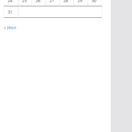
24
25
26
27
28
29
30
31
« Июл