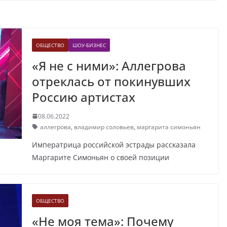
ОБЩЕСТВО
ШОУ-БИЗНЕС
«Я не с ними»: Аллегрова
отреклась от покинувших
Россию артистах
08.06.2022
аллегрова
,
владимир соловьев
,
маргарита симоньян
Императрица российской эстрады рассказала
Маргарите Симоньян о своей позиции
ОБЩЕСТВО
«Не моя тема»: Почему