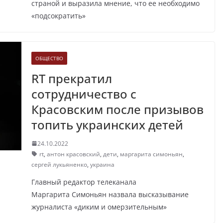
страной и выразила мнение, что ее необходимо
«подсократить»
ОБЩЕСТВО
RT прекратил
сотрудничество с
Красовским после призывов
топить украинских детей
24.10.2022
rt
,
антон красовский
,
дети
,
маргарита симоньян
,
сергей лукьяненко
,
украина
Главный редактор телеканала
Маргарита Симоньян назвала высказывание
журналиста «диким и омерзительным»