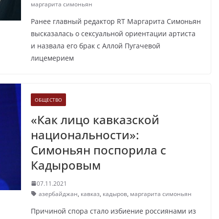
маргарита симоньян
Ранее главный редактор RT Маргарита Симоньян
высказалась о сексуальной ориентации артиста
и назвала его брак с Аллой Пугачевой
лицемерием
ОБЩЕСТВО
«Как лицо кавказской
национальности»:
Симоньян поспорила с
Кадыровым
07.11.2021
азербайджан
,
кавказ
,
кадыров
,
маргарита симоньян
Причиной спора стало избиение россиянами из