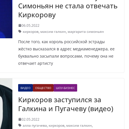
Симоньян не стала отвечать
Киркорову
06.05.2022
киркоров
,
максим галкин
,
маргарита симоньян
После того, как король российской эстрады
жёстко высказался в адрес медиаменеджера, ее
буквально засыпали вопросами, почему она не
отвечает артисту
ВИДЕО
ОБЩЕСТВО
ШОУ-БИЗНЕС
Киркоров заступился за
Галкина и Пугачеву (видео)
02.05.2022
алла пугачева
,
киркоров
,
максим галкин
,