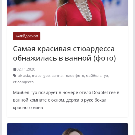
КАЛЕЙДОСКОП
Самая красивая стюардесса
обнажилась в ванной (фото)
02.11.2020
air asia
,
mabel goo
,
ванна
,
голое фото
,
майбель гуо
,
стюардесса
Майбел Гуо позирует в номере отеля DoubleTree в
ванной комнате с окном, держа в руке бокал
красного вина