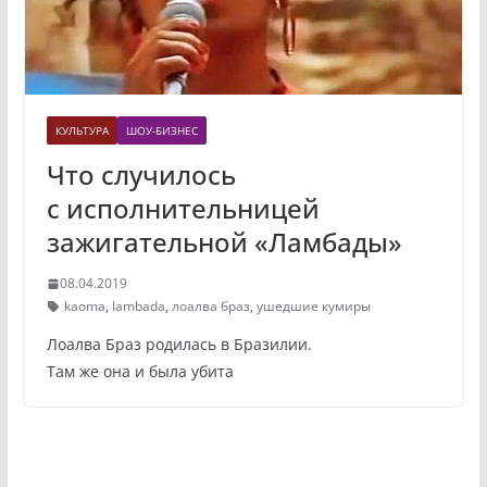
КУЛЬТУРА
ШОУ-БИЗНЕС
Что случилось
с исполнительницей
зажигательной «Ламбады»
08.04.2019
kaoma
,
lambada
,
лоалва браз
,
ушедшие кумиры
Лоалва Браз родилась в Бразилии.
Там же она и была убита