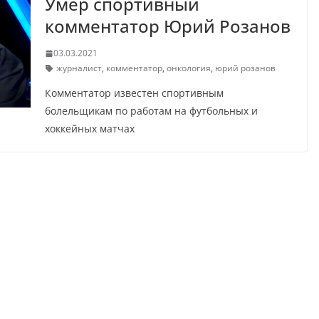
Умер спортивный
комментатор Юрий Розанов
03.03.2021
журналист
,
комментатор
,
онкология
,
юрий розанов
Комментатор известен спортивным
болельщикам по работам на футбольных и
хоккейных матчах