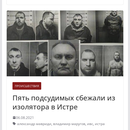
ПРОИСШЕСТВИЯ
Пять подсудимых сбежали из
изолятора в Истре
06.08.2021
александр мавриди
,
владимир маругов
,
ивс
,
истра