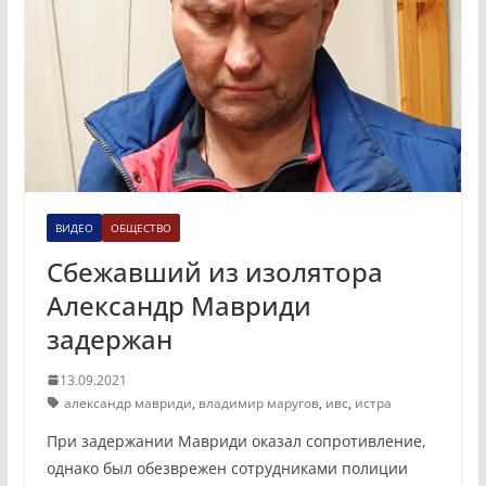
ВИДЕО
ОБЩЕСТВО
Сбежавший из изолятора
Александр Мавриди
задержан
13.09.2021
александр мавриди
,
владимир маругов
,
ивс
,
истра
При задержании Мавриди оказал сопротивление,
однако был обезврежен сотрудниками полиции