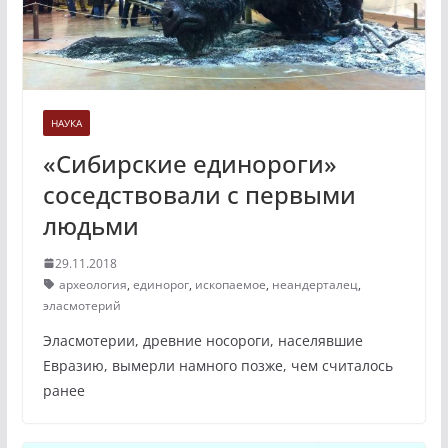
НАУКА
«Сибирские единороги»
соседствовали с первыми
людьми
29.11.2018
археология
,
единорог
,
ископаемое
,
неандерталец
,
эласмотерий
Эласмотерии, древние носороги, населявшие
Евразию, вымерли намного позже, чем считалось
ранее