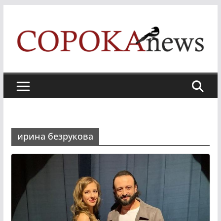
Skip
to
content
ирина безрукова