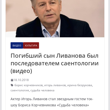
ВИДЕО
КУЛЬТУРА
Погибший сын Ливанова был
последователем саентологии
(видео)
18.10.2018
борис корчевников
,
игорь ливанов
,
ирина безрукова
,
саентология
,
судьба человека
Актер Игорь Ливанов стал звездным гостем ток-
шоу Бориса Корчевникова «Судьба человека»