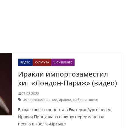
ВИДЕО
КУЛЬТУРА
ШОУ-БИЗНЕС
Иракли импортозаместил
хит «Лондон-Париж» (видео)
07.08.2022
импортозамещение
,
иракли
,
фабрика звезд
В ходе своего концерта в Екатеринбурге певец
Иракли Пирцхалава в шутку переименовал
песню в «Волга-Иртыш»