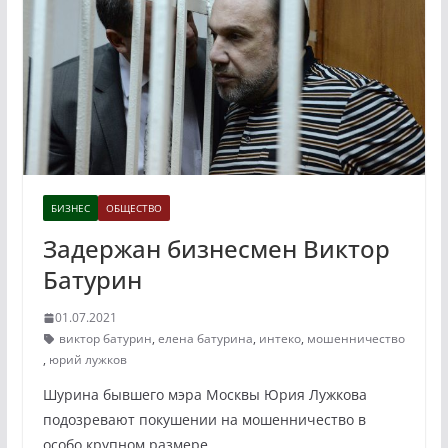
БИЗНЕС
ОБЩЕСТВО
Задержан бизнесмен Виктор
Батурин
01.07.2021
виктор батурин
,
елена батурина
,
интеко
,
мошенничество
,
юрий лужков
Шурина бывшего мэра Москвы Юрия Лужкова
подозревают покушении на мошенничество в
особо крупном размере