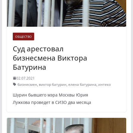
ОБЩЕСТВО
Суд арестовал
бизнесмена Виктора
Батурина
02.07.2021
бизнесмен
,
виктор батурин
,
елена батурина
,
интеко
Шурин бывшего мэра Москвы Юрия
Лужкова проведет в СИЗО два месяца