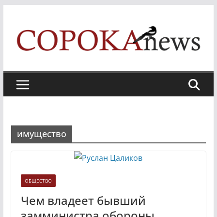
Skip
to
content
имущество
ОБЩЕСТВО
Чем владеет бывший
замминистра обороны