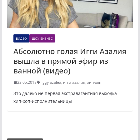
ВИДЕО
ШОУ-БИЗНЕС
Абсолютно голая Игги Азалия
вышла в прямой эфир из
ванной (видео)
23.05.2018
iggy azalea
,
игги азалия
,
хип-хоп
Это далеко не первая экстравагантная выходка
хип-хоп-исполнительницы