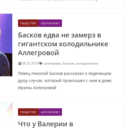
ОБЩЕСТВО
ШОУ-БИЗНЕС
Басков едва не замерз в
гигантском холодильнике
Аллегровой
04.10.2018
аллегрова
,
басков
,
холодильник
Певец Николай Басков рассказал о леденящем
душу случае, который произошел с ним в доме
Ирины Аллегровой
ОБЩЕСТВО
ШОУ-БИЗНЕС
Что у Валерии в