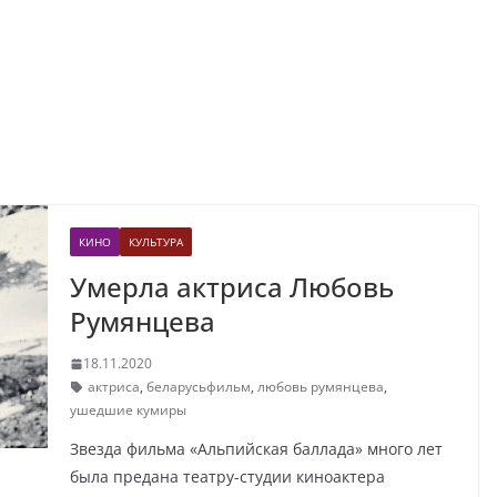
КИНО
КУЛЬТУРА
Умерла актриса Любовь
Румянцева
18.11.2020
актриса
,
беларусьфильм
,
любовь румянцева
,
ушедшие кумиры
Звезда фильма «Альпийская баллада» много лет
была предана театру-студии киноактера