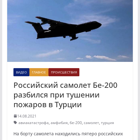
ВИДЕО
ГЛАВНОЕ
ПРОИСШЕСТВИЯ
Российский самолет Бе-200
разбился при тушении
пожаров в Турции
14.08.2021
авиакатастрофа
,
амфибия
,
бе-200
,
самолет
,
турция
На борту самолета находились пятеро российских