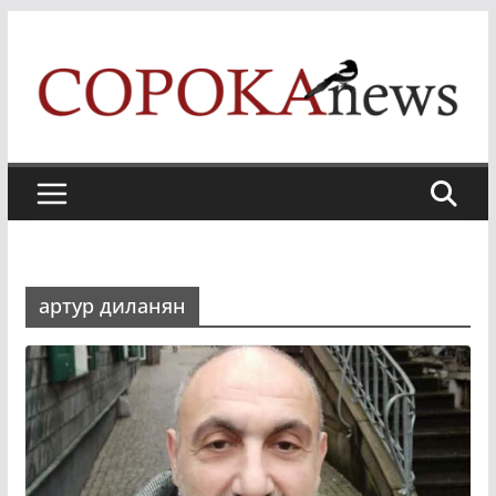
Skip
to
content
артур диланян