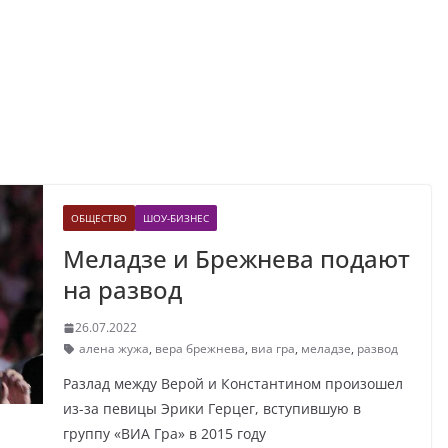
ОБЩЕСТВО
ШОУ-БИЗНЕС
Меладзе и Брежнева подают
на развод
26.07.2022
алена жужа
,
вера брежнева
,
виа гра
,
меладзе
,
развод
Разлад между Верой и Константином произошел
из-за певицы Эрики Герцег, вступившую в
группу «ВИА Гра» в 2015 году