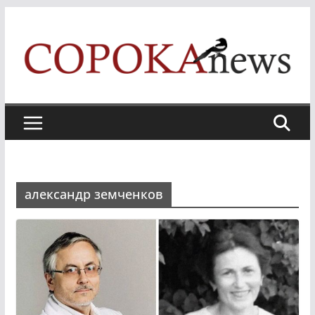
Skip
to
content
александр земченков