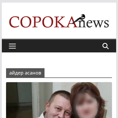
Skip
to
content
айдер асанов