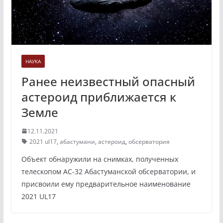
НАУКА
Ранее неизвестный опасный
астероид приближается к
Земле
12.11.2021
2021 ul17
,
абастумани
,
астероид
,
обсерватория
Объект обнаружили на снимках, полученных
телескопом АС-32 Абастуманской обсерватории, и
присвоили ему предварительное наименование
2021 UL17