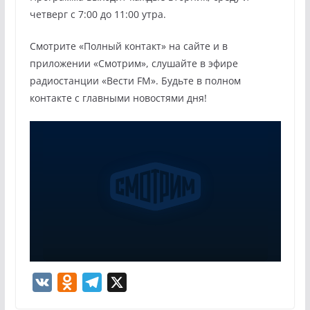
четверг с 7:00 до 11:00 утра.
Смотрите «Полный контакт» на сайте и в
приложении «Смотрим», слушайте в эфире
радиостанции «Вести FM». Будьте в полном
контакте с главными новостями дня!
V
O
T
X
K
d
e