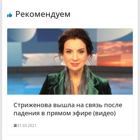
n
l
Рекомендуем
o
e
k
g
l
r
a
a
s
m
s
n
i
k
i
Стриженова вышла на связь после
падения в прямом эфире (видео)
31.03.2021