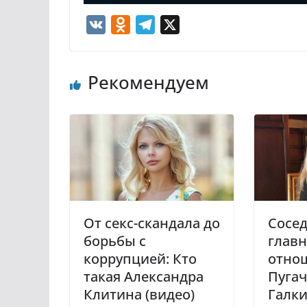
V
O
T
X
K
d
e
n
l
Рекомендуем
o
e
k
g
l
r
a
a
s
m
s
n
i
От секс-скандала до
Сосед
k
борьбы с
главн
i
коррупцией: Кто
отно
такая Александра
Пугач
Клитина (видео)
Галки