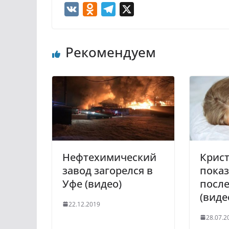
V
O
T
X
K
d
e
n
l
Рекомендуем
o
e
k
g
l
r
a
a
s
m
s
n
i
Нефтехимический
Крист
k
завод загорелся в
показ
i
Уфе (видео)
после
(виде
22.12.2019
28.07.2