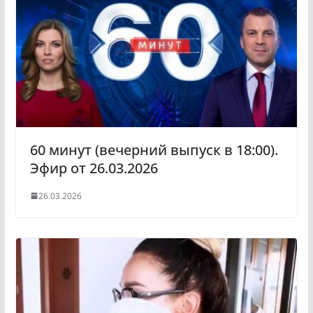
a
a
s
m
s
n
i
k
i
60 минут (вечерний выпуск в 18:00).
Эфир от 26.03.2026
26.03.2026