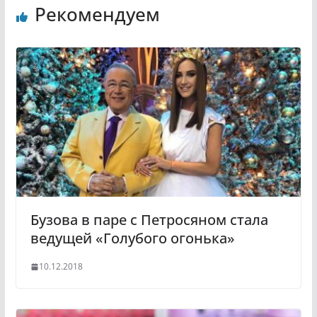
Рекомендуем
o
e
k
g
l
r
a
a
s
m
s
n
i
k
i
Бузова в паре с Петросяном стала
ведущей «Голубого огонька»
10.12.2018