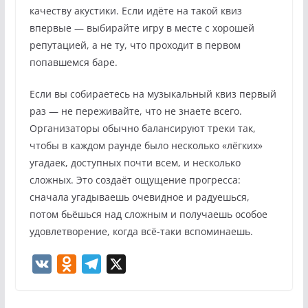
качеству акустики. Если идёте на такой квиз
впервые — выбирайте игру в месте с хорошей
репутацией, а не ту, что проходит в первом
попавшемся баре.
Если вы собираетесь на музыкальный квиз первый
раз — не переживайте, что не знаете всего.
Организаторы обычно балансируют треки так,
чтобы в каждом раунде было несколько «лёгких»
угадаек, доступных почти всем, и несколько
сложных. Это создаёт ощущение прогресса:
сначала угадываешь очевидное и радуешься,
потом бьёшься над сложным и получаешь особое
удовлетворение, когда всё-таки вспоминаешь.
V
O
T
X
K
d
e
n
l