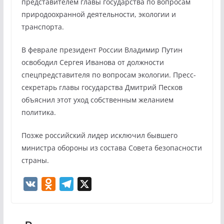
представителем главы государства по вопросам
природоохранной деятельности, экологии и
транспорта.
В феврале президент России Владимир Путин
освободил Сергея Иванова от должности
спецпредставителя по вопросам экологии. Пресс-
секретарь главы государства Дмитрий Песков
объяснил этот уход собственным желанием
политика.
Позже российский лидер исключил бывшего
министра обороны из состава Совета безопасности
страны.
V
O
T
X
K
d
e
n
l