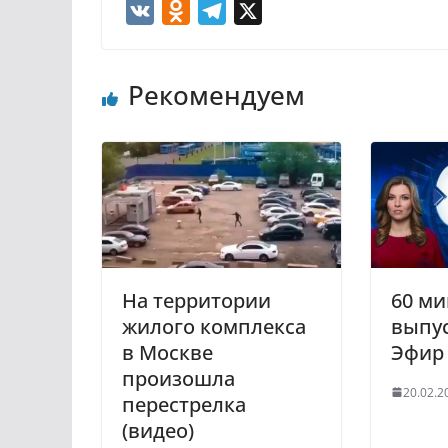
V
O
T
X
K
d
e
n
l
Рекомендуем
o
e
k
g
l
r
a
a
s
m
s
n
i
На территории
60 ми
k
жилого комплекса
выпус
i
в Москве
Эфир 
произошла
20.02.2
перестрелка
(видео)