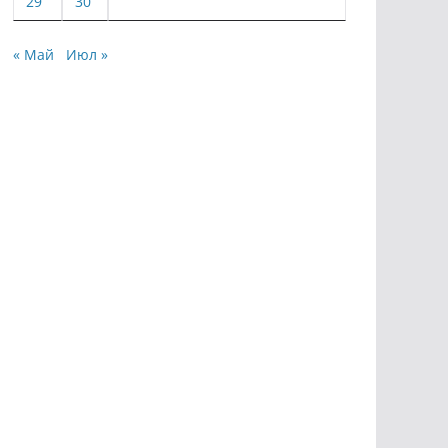
29
30
« Май
Июл »