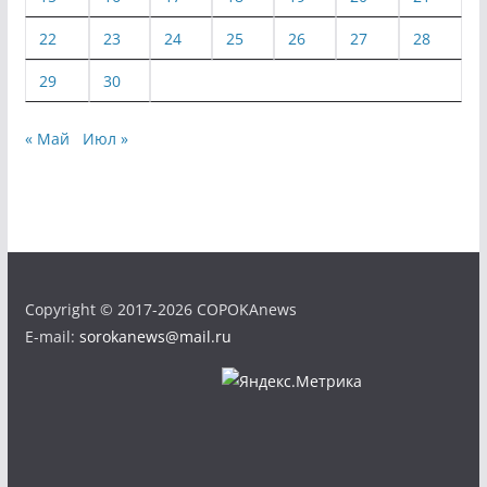
22
23
24
25
26
27
28
29
30
« Май
Июл »
Copyright © 2017-2026 COPOKAnews
E-mail:
sorokanews@mail.ru