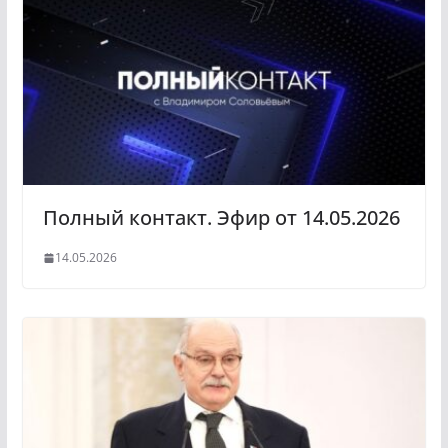
a
a
s
m
s
n
i
k
i
Полный контакт. Эфир от 14.05.2026
14.05.2026