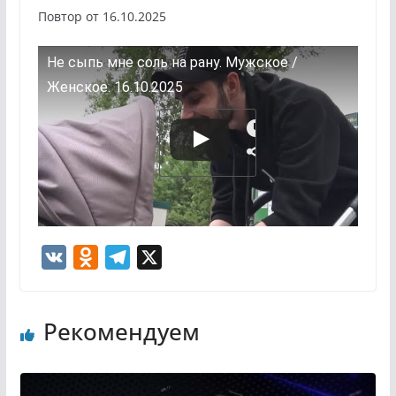
Повтор от 16.10.2025
Не сыпь мне соль на рану. Мужское /
Женское. 16.10.2025
V
O
T
X
K
d
e
n
l
Рекомендуем
o
e
k
g
l
r