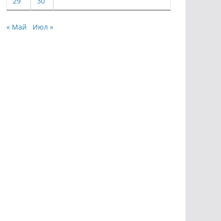
29
30
« Май
Июл »