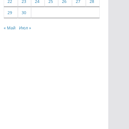
22
23
24
25
26
27
28
29
30
« Май
Июл »