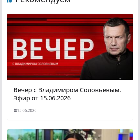
k
g
l
r
a
a
s
m
s
n
i
k
i
Вечер с Владимиром Соловьевым.
Эфир от 15.06.2026
15.06.2026