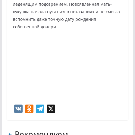
леденящим подозрением. Новоявленная мать-
кукушка начала путаться в показаниях и не смогла
вспомнить даже точную дату рождения
собственной дочери.
V
O
T
X
K
d
e
n
l
Рекомендуем
o
e