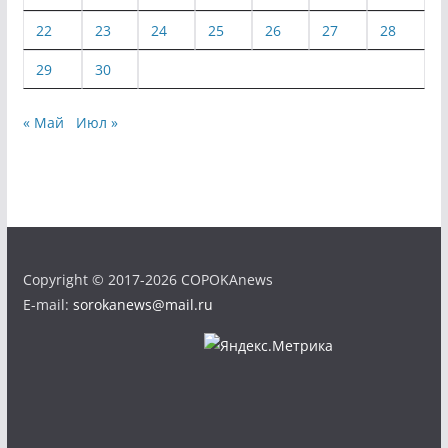
22
23
24
25
26
27
28
29
30
« Май
Июл »
Copyright © 2017-2026 COPOKAnews
E-mail:
sorokanews@mail.ru