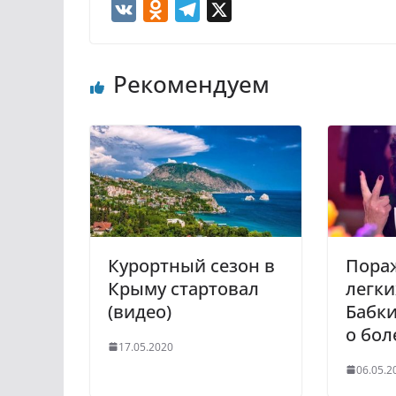
V
O
T
X
K
d
e
n
l
Рекомендуем
o
e
k
g
l
r
a
a
s
m
s
n
i
Курортный сезон в
Пора
k
Крыму стартовал
легки
i
(видео)
Бабки
о бол
17.05.2020
06.05.2