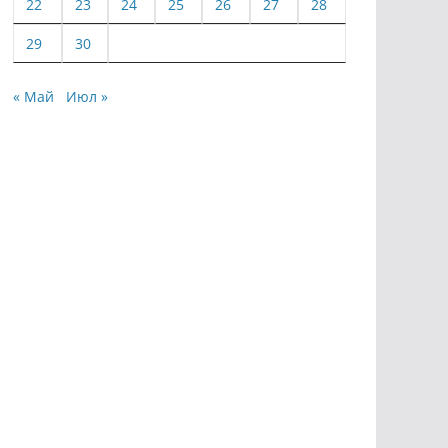
22
23
24
25
26
27
28
29
30
« Май
Июл »